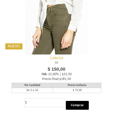
NUEVO
CAMISA
03
$ 150,00
IVA:
21,00% | $31,50
Precio Final:$181,50
Por Cantidad
Precio Unitario
De 3 a 10
$ 75,00