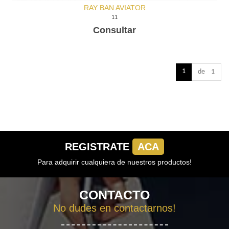
RAY BAN AVIATOR
11
Consultar
1
de 1
REGISTRATE
ACA
Para adquirir cualquiera de nuestros productos!
CONTACTO
No dudes en contactarnos!