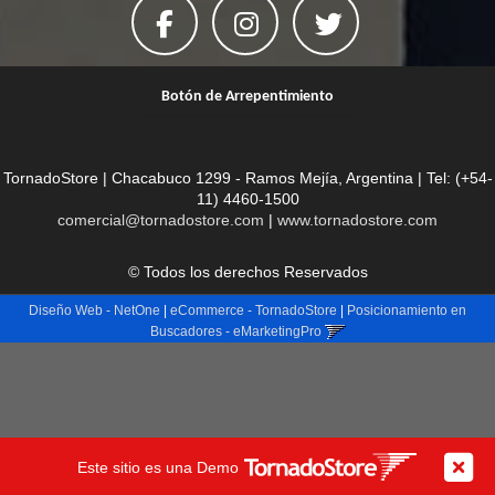
Botón de Arrepentimiento
TornadoStore | Chacabuco 1299 - Ramos Mejía, Argentina | Tel:
(+54-
11) 4460-1500
comercial@tornadostore.com
|
www.tornadostore.com
© Todos los derechos Reservados
Diseño Web - NetOne
|
eCommerce - TornadoStore
|
Posicionamiento en
Buscadores - eMarketingPro
Este sitio es una Demo