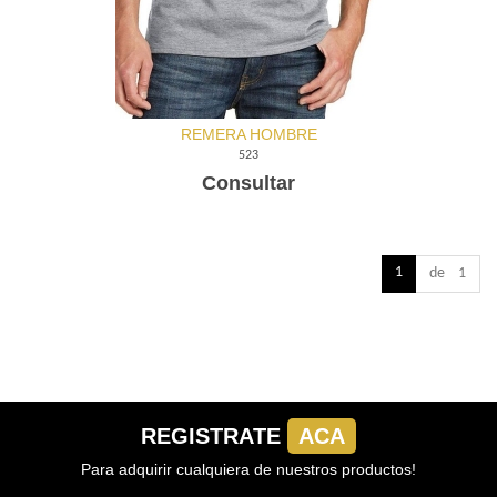
REMERA HOMBRE
523
Consultar
1
de 1
REGISTRATE
ACA
Para adquirir cualquiera de nuestros productos!